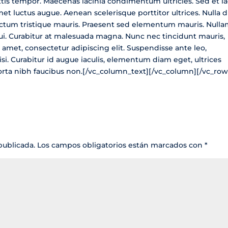
tis tempor. Maecenas lacinia condimentum ultricies. Sed et l
t luctus augue. Aenean scelerisque porttitor ultrices. Nulla d
 dictum tristique mauris. Praesent sed elementum mauris. Nulla
dui. Curabitur at malesuada magna. Nunc nec tincidunt mauris,
 amet, consectetur adipiscing elit. Suspendisse ante leo,
i. Curabitur id augue iaculis, elementum diam eget, ultrices
orta nibh faucibus non.[/vc_column_text][/vc_column][/vc_row
publicada.
Los campos obligatorios están marcados con
*