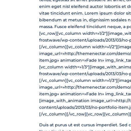
enim eget nisl eleifend auctor lobortis et 
vitae tincidunt enim. Lorem ipsum dolor sit
bibendum at metus in, dignissim sodales nis
massa. Fusce eleifend tincidunt neque, a p
[vc_row][vc_column width=»1/2″][image_wi
frostwave/wp-content/uploads/2013/03/no-po
[/vc_column][vc_column width=»1/2″][imag
image_url=»http://themenectar.com/demo/s
item.jpg» animation=»Fade In» img_link_tar
[vc_column width=»1/3″][image_with_anima
frostwave/wp-content/uploads/2013/03/no-po
[/vc_column][vc_column width=»1/3″][imag
image_url=»http://themenectar.com/demo/s
item.jpg» animation=»Fade In» img_link_tar
[image_with_animation image_url=»http:/
content/uploads/2013/03/no-portfolio-item.
[/vc_column][/vc_row][vc_row][vc_column]
Duis at purus ut est cursus imperdiet. Sed