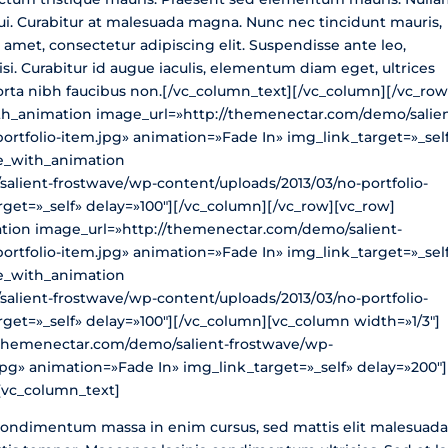
dui. Curabitur at malesuada magna. Nunc nec tincidunt mauris,
 amet, consectetur adipiscing elit. Suspendisse ante leo,
i. Curabitur id augue iaculis, elementum diam eget, ultrices
orta nibh faucibus non.[/vc_column_text][/vc_column][/vc_row
th_animation image_url=»http://themenectar.com/demo/salien
rtfolio-item.jpg» animation=»Fade In» img_link_target=»_self
e_with_animation
alient-frostwave/wp-content/uploads/2013/03/no-portfolio-
get=»_self» delay=»100″][/vc_column][/vc_row][vc_row]
tion image_url=»http://themenectar.com/demo/salient-
rtfolio-item.jpg» animation=»Fade In» img_link_target=»_self
e_with_animation
alient-frostwave/wp-content/uploads/2013/03/no-portfolio-
get=»_self» delay=»100″][/vc_column][vc_column width=»1/3″]
/themenectar.com/demo/salient-frostwave/wp-
jpg» animation=»Fade In» img_link_target=»_self» delay=»200″]
[vc_column_text]
 condimentum massa in enim cursus, sed mattis elit malesuada