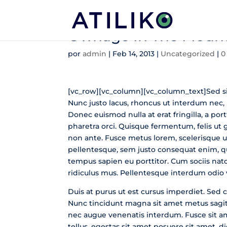
Ownage In The Mount
por
admin
|
Feb 14, 2013
|
Uncategorized
|
0
[vc_row][vc_column][vc_column_text]Sed sit
Nunc justo lacus, rhoncus ut interdum nec, i
Donec euismod nulla at erat fringilla, a po
pharetra orci. Quisque fermentum, felis ut 
non ante. Fusce metus lorem, scelerisque ut
pellentesque, sem justo consequat enim, 
tempus sapien eu porttitor. Cum sociis na
ridiculus mus. Pellentesque interdum odio v
Duis at purus ut est cursus imperdiet. Sed
Nunc tincidunt magna sit amet metus sagit
nec augue venenatis interdum. Fusce sit ame
tellus, egestas sit amet posuere sit amet,