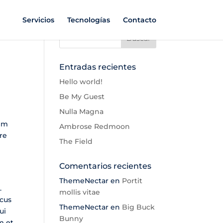
Servicios
Tecnologías
Contacto
Entradas recientes
Hello world!
Be My Guest
Nulla Magna
sem
Ambrose Redmoon
re
The Field
Comentarios recientes
ThemeNectar
en
Portit
.
mollis vitae
acus
ThemeNectar
en
Big Buck
ui
Bunny
m et