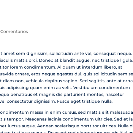
ains
 Comentarios
 amet sem dignissim, sollicitudin ante vel, consequat neque.
aculis mattis orci. Donec at blandit augue, nec tristique ligula.
rttitor lorem condimentum. Aliquam ut interdum libero, at
gravida ornare, eros neque egestas dui, quis sollicitudin sem 
 diam non, vehicula dapibus sapien. Sed sagittis, ante at orna
quis adipiscing quam enim ac velit. Vestibulum condimentum
toque penatibus et magnis dis parturient montes, nascetur
el consectetur dignissim. Fusce eget tristique nulla.
 condimentum massa in enim cursus, sed mattis elit malesuada
tis tempor. Maecenas lacinia condimentum ultricies. Sed et l
t luctus augue. Aenean scelerisque porttitor ultrices. Nulla d
 dictum tristique mauris. Praesent sed elementum mauris. Nulla