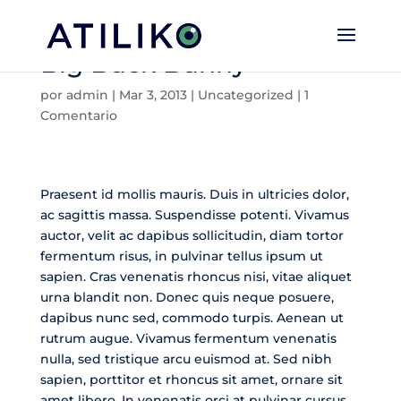
Big Buck Bunny
por
admin
|
Mar 3, 2013
|
Uncategorized
|
1
Comentario
Praesent id mollis mauris. Duis in ultricies dolor,
ac sagittis massa. Suspendisse potenti. Vivamus
auctor, velit ac dapibus sollicitudin, diam tortor
fermentum risus, in pulvinar tellus ipsum ut
sapien. Cras venenatis rhoncus nisi, vitae aliquet
urna blandit non. Donec quis neque posuere,
dapibus nunc sed, commodo turpis. Aenean ut
rutrum augue. Vivamus fermentum venenatis
nulla, sed tristique arcu euismod at. Sed nibh
sapien, porttitor et rhoncus sit amet, ornare sit
amet libero. In venenatis orci at pulvinar cursus.